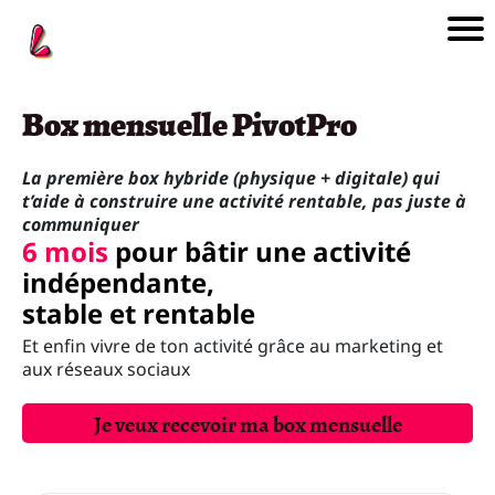
n
Box mensuelle PivotPro
i
La première box hybride (physique + digitale) qui
l
t’aide à construire une activité rentable, pas juste à
a
communiquer
e
6 mois
pour bâtir une activité
e
indépendante,
stable et rentable
o
i
Et enfin vivre de ton activité grâce au marketing et
i
aux réseaux sociaux
Je veux recevoir ma box mensuelle