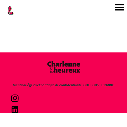
n
i
l
a
e
e
o
Mention légales et politique de confidentialité
CGU
CGV
PRESSE
i
i