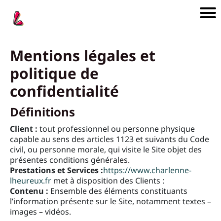
n
Mentions légales et
i
politique de
l
confidentialité
a
Définitions
e
e
Client :
tout professionnel ou personne physique
o
capable au sens des articles 1123 et suivants du Code
i
civil, ou personne morale, qui visite le Site objet des
i
présentes conditions générales.
Prestations et Services :
https://www.charlenne-
lheureux.fr
met à disposition des Clients :
Contenu :
Ensemble des éléments constituants
l’information présente sur le Site, notamment textes –
images – vidéos.