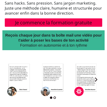
Sans hacks. Sans pression. Sans jargon marketing.
n
i
Juste une méthode claire, humaine et structurée pour
avancer enfin dans la bonne direction.
Je commence la formation gratuite
n
i
l
Reçois chaque jour dans ta boîte mail une vidéo pour
t'aider à poser les bases de ton activité
Formation en autonomie et à ton rythme